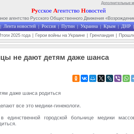
Дополнительные 
Ру
сское
А
гентство
Н
овостей
ое агентство Русского Общественного Движения «Возрождение
Лента новостей
Россия
Путин
Украина
Крым
ДНР
|
|
|
|
|
|
|
Итоги 2025 года
|
Герои войны на Украине
|
Гренландия
|
Прошло
йцы не дают детям даже шанса
елают все это медики-гинекологи.
 в единственной городской больнице медики массо
диться.