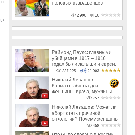
но
половых извращенцев
2 996
16
да
Раймонд Паулс: главными
убийцами в 1917 – 1918
годах были латыши и евреи,
а не русс
337 925
21 903
Николай Левашов:
Карма от аборта для
женщины, врача, мужчины.
Телегония и уроды
757
Николай Левашов: Может ли
аборт стать причиной
онкологии? Почему женщины
часто не в
458
Что было сделано в России