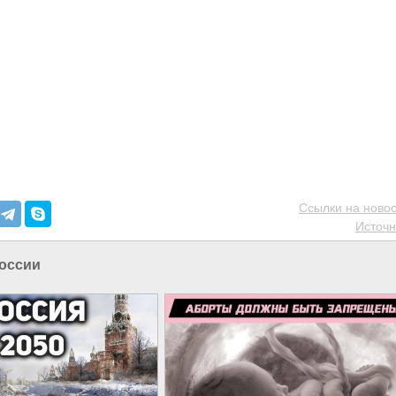
Ссылки на новос
Источн
оссии