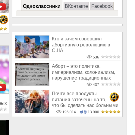
Одноклассники
ВКонтакте
Facebook
Кто и зачем совершил
абортивную революцию в
США
536
Аборт – это политика,
империализм, колониализм,
нарушение традиционных
ценностей и
437
Почти все продукты
питания заточены на то,
ных
что бы сделать нас больными
и бесплодным
196 014
13 900