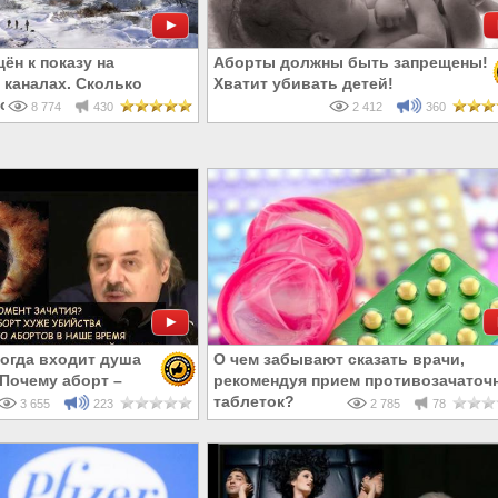
ён к показу на
Аборты должны быть запрещены!
каналах. Сколько
Хватит убивать детей!
ских в 2050 году?
8 774
430
2 412
360
Когда входит душа
О чем забывают сказать врачи,
 Почему аборт –
рекомендуя прием противозачаточ
а? 18+
таблеток?
3 655
223
2 785
78