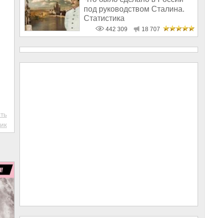
под руководством Сталина.
Статистика
442 309
18 707
ть
ик