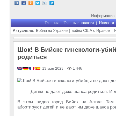
Информационн
Главная
Главные новости
Новости
|
|
Актуально:
Война на Украине
|
война США с Ираном
|
Шок! В Бийске гинекологи-уби
родиться
1 446
13 мая 2023
Детям не дают даже шанса родиться. И д
️В этом видео город Бийск на Алтае. Там
абортируют детей и не дают им даже шанса ро