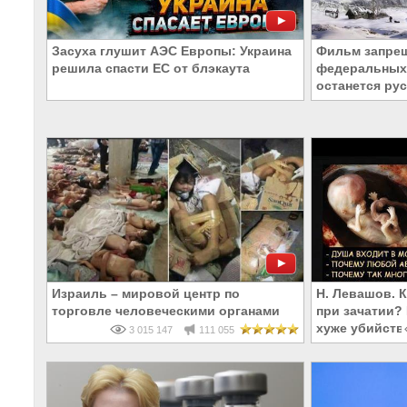
Засуха глушит АЭС Европы: Украина
Фильм запрещ
решила спасти ЕС от блэкаута
федеральных 
останется рус
Израиль – мировой центр по
Н. Левашов. 
торговле человеческими органами
при зачатии?
хуже убийств
3 015 147
111 055