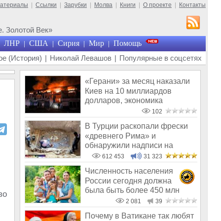
материалы
|
Ссылки
|
Зарубки
|
Молва
|
Книги
|
О проекте
|
Контакты
. Золотой Век»
ЛНР
США
Сирия
Мир
Помощь
|
|
|
|
е (История)
|
Николай Левашов
|
Популярные в соцсетях
«Герани» за месяц наказали
Киев на 10 миллиардов
долларов, экономика
Украины обнуля
102
В Турции раскопали фрески
«древнего Рима» и
обнаружили надписи на
Русском!
612 453
31 323
Численность населения
России сегодня должна
была быть более 450 млн
во
человек
2 081
39
Почему в Ватикане так любят