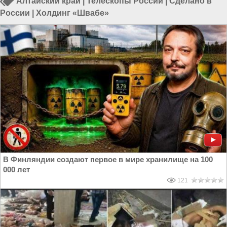
Алтайский край
|
Телескопы России
|
Сделано в
России
|
Холдинг «Швабе»
В Финляндии создают первое в мире хранилище на 100
000 лет
121