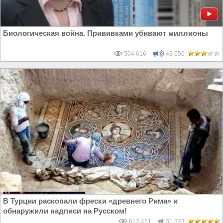
Биологическая война. Прививками убивают миллионы
504 616
43 650
В Турции раскопали фрески «древнего Рима» и
обнаружили надписи на Русском!
612 451
31 323