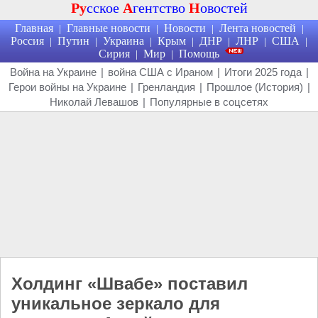
Ру
сское
А
гентство
Н
овостей
Главная
Главные новости
Новости
Лента новостей
|
|
|
|
Россия
Путин
Украина
Крым
ДНР
ЛНР
США
|
|
|
|
|
|
|
Сирия
Мир
Помощь
|
|
Война на Украине
|
война США с Ираном
|
Итоги 2025 года
|
Герои войны на Украине
|
Гренландия
|
Прошлое (История)
|
Николай Левашов
|
Популярные в соцсетях
Холдинг «Швабе» поставил
уникальное зеркало для