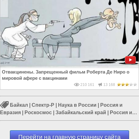
Отвакцинены. Запрещенный фильм Роберта Де Ниро о
мировой афере с вакцинами
210 161
13 168
Байкал
|
Спектр-Р
|
Наука в России
|
Россия и
Евразия
|
Роскосмос
|
Забайкальский край
|
Россия и
Европа
Перейти на главную страницу сайта