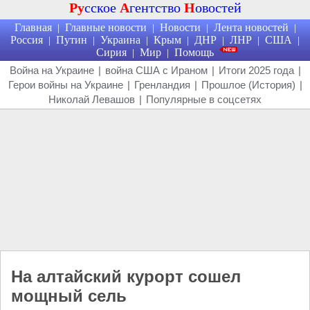
Ру
сское
А
гентство
Н
овостей
Главная
Главные новости
Новости
Лента новостей
|
|
|
|
Россия
Путин
Украина
Крым
ДНР
ЛНР
США
|
|
|
|
|
|
|
Сирия
Мир
Помощь
|
|
Война на Украине
|
война США с Ираном
|
Итоги 2025 года
|
Герои войны на Украине
|
Гренландия
|
Прошлое (История)
|
Николай Левашов
|
Популярные в соцсетях
На алтайский курорт сошел
мощный сель