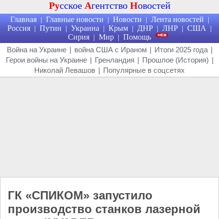
Ру
сское
А
гентство
Н
овостей
Главная
Главные новости
Новости
Лента новостей
|
|
|
|
Россия
Путин
Украина
Крым
ДНР
ЛНР
США
|
|
|
|
|
|
|
Сирия
Мир
Помощь
|
|
Война на Украине
|
война США с Ираном
|
Итоги 2025 года
|
Герои войны на Украине
|
Гренландия
|
Прошлое (История)
|
Николай Левашов
|
Популярные в соцсетях
ГК «СПИКОМ» запустило
производство станков лазерной