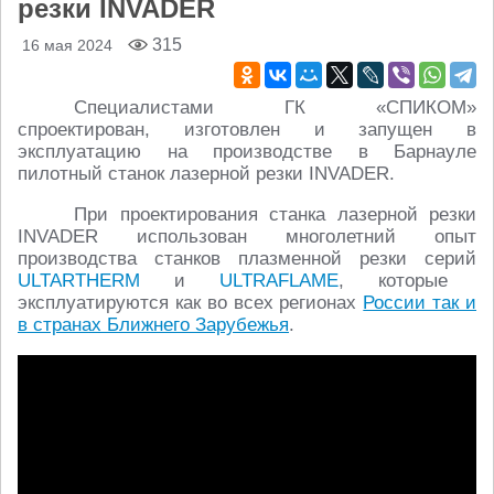
резки INVADER
315
16 мая 2024
Специалистами ГК «СПИКОМ»
спроектирован, изготовлен и запущен в
эксплуатацию на производстве в Барнауле
пилотный станок лазерной резки INVADER.
При проектирования станка лазерной резки
INVADER использован многолетний опыт
производства станков плазменной резки серий
ULTARTHERM
и
ULTRAFLAME
, которые
эксплуатируются как во всех регионах
России так и
в странах Ближнего Зарубежья
.