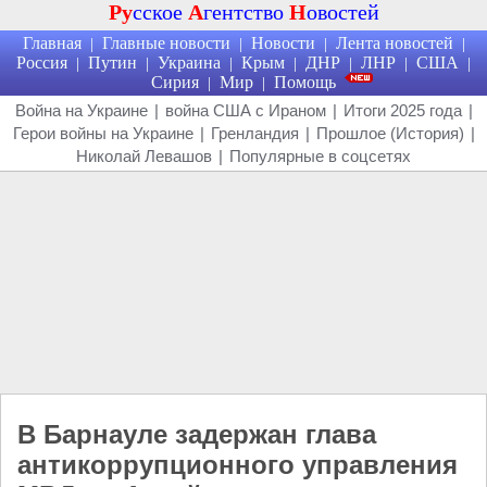
Ру
сское
А
гентство
Н
овостей
Главная
Главные новости
Новости
Лента новостей
|
|
|
|
Россия
Путин
Украина
Крым
ДНР
ЛНР
США
|
|
|
|
|
|
|
Сирия
Мир
Помощь
|
|
Война на Украине
|
война США с Ираном
|
Итоги 2025 года
|
Герои войны на Украине
|
Гренландия
|
Прошлое (История)
|
Николай Левашов
|
Популярные в соцсетях
В Барнауле задержан глава
антикоррупционного управления