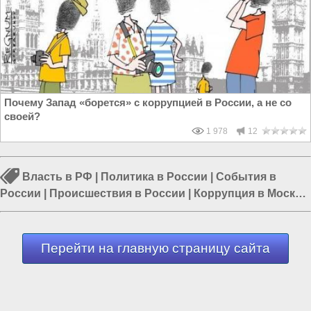
Почему Запад «борется» с коррупцией в России, а не со
своей?
1 978
12
Власть в РФ
|
Политика в России
|
События в
России
|
Происшествия в России
|
Коррупция в Москве
|
Чистка кадров в России
|
Путин в России
Перейти на главную страницу сайта